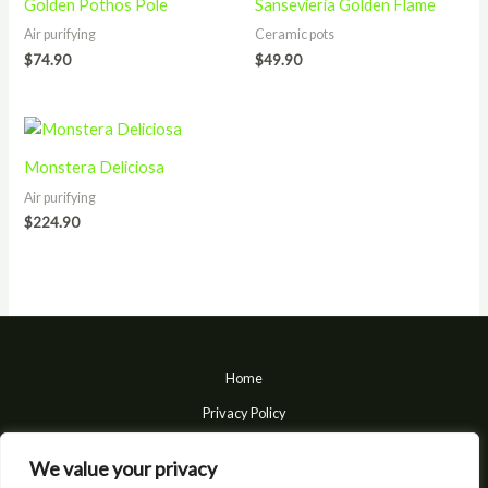
Golden Pothos Pole
Sansevieria Golden Flame
Air purifying
Ceramic pots
$
74.90
$
49.90
Monstera Deliciosa
Air purifying
$
224.90
Home
Privacy Policy
Terms and Conditions
We value your privacy
About