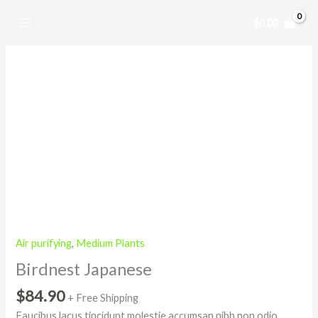
Skip
Birdnest
$
0.00
to
Japanese
content
quantity
Air purifying
,
Medium Plants
Birdnest Japanese
$
84.90
+ Free Shipping
Faucibus lacus tincidunt molestie accumsan nibh non odio